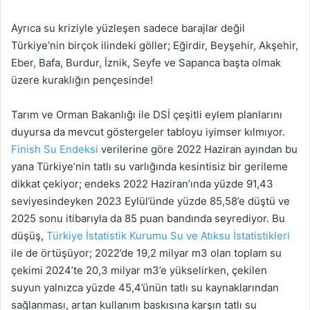
Ayrıca su kriziyle yüzleşen sadece barajlar değil
Türkiye’nin birçok ilindeki göller; Eğirdir, Beyşehir, Akşehir,
Eber, Bafa, Burdur, İznik, Seyfe ve Sapanca başta olmak
üzere kuraklığın pençesinde!
Tarım ve Orman Bakanlığı ile DSİ çeşitli eylem planlarını
duyursa da mevcut göstergeler tabloyu iyimser kılmıyor.
Finish Su Endeksi
verilerine göre 2022 Haziran ayından bu
yana Türkiye’nin tatlı su varlığında kesintisiz bir gerileme
dikkat çekiyor; endeks 2022 Haziran’ında yüzde 91,43
seviyesindeyken 2023 Eylül’ünde yüzde 85,58’e düştü ve
2025 sonu itibarıyla da 85 puan bandında seyrediyor. Bu
düşüş,
Türkiye İstatistik Kurumu Su ve Atıksu İstatistikleri
ile de örtüşüyor; 2022’de 19,2 milyar m3 olan toplam su
çekimi 2024’te 20,3 milyar m3’e yükselirken, çekilen
suyun yalnızca yüzde 45,4’ünün tatlı su kaynaklarından
sağlanması, artan kullanım baskısına karşın tatlı su