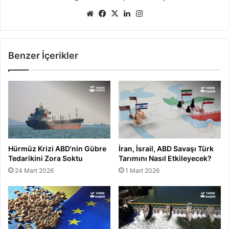
Web
Facebook
X
LinkedIn
Instagram
sitesi
Benzer İçerikler
Hürmüz Krizi ABD’nin Gübre
İran, İsrail, ABD Savaşı Türk
Tedarikini Zora Soktu
Tarımını Nasıl Etkileyecek?
24 Mart 2026
1 Mart 2026