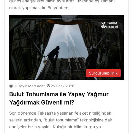
güneş enerjisi üretiminin aynı arazi üzerinde eş zamanlı
olarak yapılmasıdır. Bu yöntem,…
Sürdürülebilirlik
Hüseyin Mert Acar
25 Ocak 2026
Bulut Tohumlama ile Yapay Yağmur
Yağdırmak Güvenli mi?
Son dönemde Teksas’ta yaşanan felaket niteliğindeki
sellerin ardından, “bulut tohumlama” teknolojisine dair
endişeler hızla yayıldı. Kulağa bir bilim kurgu ya…