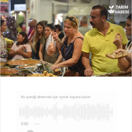
Bu içeriği dinlemek için oynat tuşuna basın
0:00
-:--