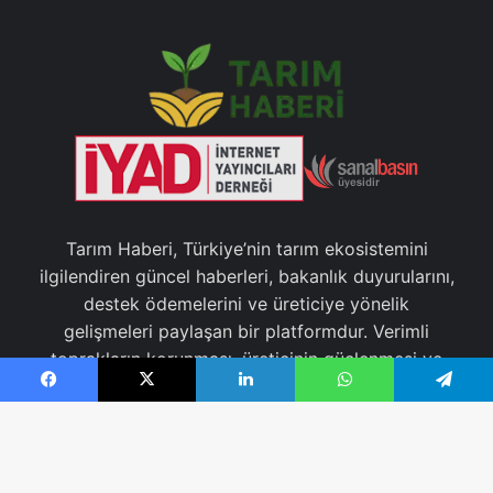
Tarım Haberi, Türkiye’nin tarım ekosistemini
ilgilendiren güncel haberleri, bakanlık duyurularını,
destek ödemelerini ve üreticiye yönelik
gelişmeleri paylaşan bir platformdur. Verimli
toprakların korunması, üreticinin güçlenmesi ve
sürdürülebilir tarımın desteklenmesi için doğru
Facebook
X
LinkedIn
WhatsApp
Telegram
bilgiyi topluma ulaştırmayı hedefler.