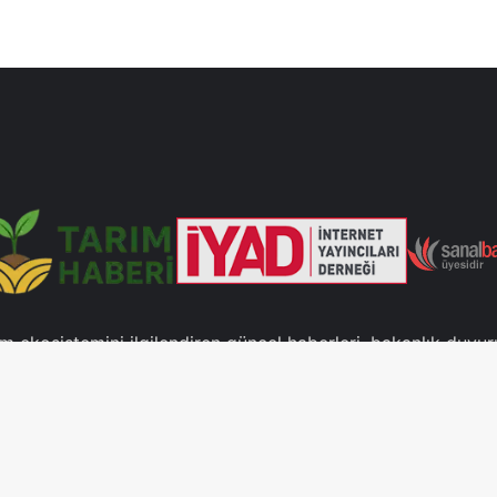
ım ekosistemini ilgilendiren güncel haberleri, bakanlık duyur
leri paylaşan bir platformdur. Verimli toprakların korunması
lir tarımın desteklenmesi için doğru bilgiyi topluma ulaştırma
Hakkımızda
Künye
İletişim
Gizlilik Politikası
Hizmet Şartları