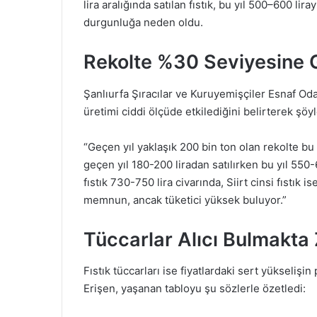
lira aralığında satılan fıstık, bu yıl 500–600 lir
durgunluğa neden oldu.
Rekolte %30 Seviyesine G
Şanlıurfa Şıracılar ve Kuruyemişçiler Esnaf Oda
üretimi ciddi ölçüde etkilediğini belirterek şöy
“Geçen yıl yaklaşık 200 bin ton olan rekolte bu
geçen yıl 180-200 liradan satılırken bu yıl 550-6
fıstık 730-750 lira civarında, Siirt cinsi fıstık i
memnun, ancak tüketici yüksek buluyor.”
Tüccarlar Alıcı Bulmakta 
Fıstık tüccarları ise fiyatlardaki sert yükselişi
Erişen, yaşanan tabloyu şu sözlerle özetledi: