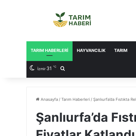
TARIM HABERLERI
HAYVANCILIK
TARIM
℃
31
Arama yap ...
İzmir
Anasayfa
/
Tarım Haberleri
/
Şanlıurfa’da Fıstıkta Re
Şanlıurfa’da Fıs
Fiyatlar Katlandı