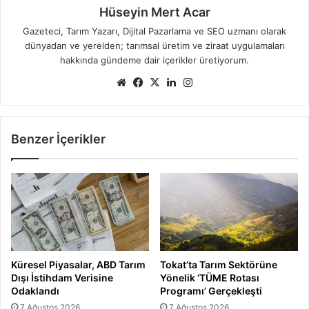
Hüseyin Mert Acar
Gazeteci, Tarım Yazarı, Dijital Pazarlama ve SEO uzmanı olarak
dünyadan ve yerelden; tarımsal üretim ve ziraat uygulamaları
hakkında gündeme dair içerikler üretiyorum.
Web
Facebook
X
LinkedIn
Instagram
sitesi
Benzer İçerikler
Küresel Piyasalar, ABD Tarım
Tokat’ta Tarım Sektörüne
Dışı İstihdam Verisine
Yönelik ‘TÜME Rotası
Odaklandı
Programı’ Gerçekleşti
7 Ağustos 2026
7 Ağustos 2026