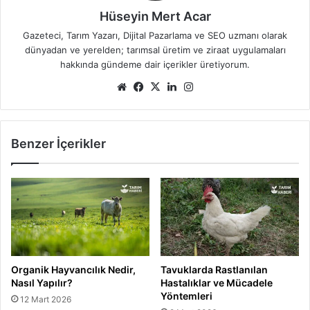
Hüseyin Mert Acar
Gazeteci, Tarım Yazarı, Dijital Pazarlama ve SEO uzmanı olarak
dünyadan ve yerelden; tarımsal üretim ve ziraat uygulamaları
hakkında gündeme dair içerikler üretiyorum.
Web
Facebook
X
LinkedIn
Instagram
sitesi
Benzer İçerikler
Organik Hayvancılık Nedir,
Tavuklarda Rastlanılan
Nasıl Yapılır?
Hastalıklar ve Mücadele
Yöntemleri
12 Mart 2026