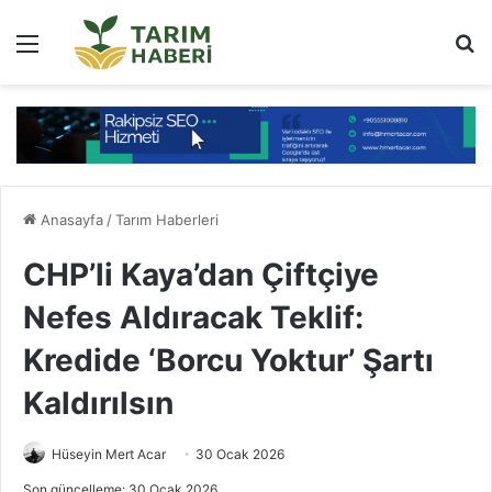
Menü
Ar
Anasayfa
/
Tarım Haberleri
CHP’li Kaya’dan Çiftçiye
Nefes Aldıracak Teklif:
Kredide ‘Borcu Yoktur’ Şartı
Kaldırılsın
Hüseyin Mert Acar
30 Ocak 2026
Son güncelleme: 30 Ocak 2026