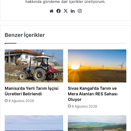
hakkında gündeme dair içerikler üretiyorum.
Web
Facebook
X
LinkedIn
Instagram
sitesi
Benzer İçerikler
Manisa’da Yerli Tarım İşçisi
Sivas Kangal’da Tarım ve
Ücretleri Belirlendi
Mera Alanları RES Sahası
Oluyor
8 Ağustos 2026
8 Ağustos 2026